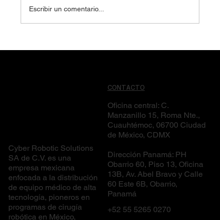
Escribir un comentario...
Hospital de Oncología del CMN Siglo XXI
suma aceleradores lineales y un sistema
CyberKnife único en México
CONTACTO
Oficina central: C.
Manzanillo 15, Roma Nte.,
Cuauhtémoc, 06700 Ciudad
de México, CDMX
Cyber Robotic Solutions
Dirección Panamá: PH
SA de C.V. es una
Obarrio 60, Piso 13, Oficina
empresa mexicana
13B, Av. Abel Bravo y Calle
enfocada a la distribución
60 Este 6B, Obarrio,
de equipo médico de alta
Panamá
tecnología, pioneros en
programas de cirugía
+52 55 5265 0270
robótica en México,