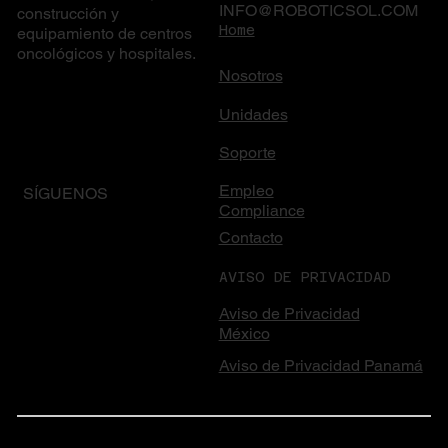
INFO@ROBOTICSOL.COM
construcción y
Home
equipamiento de centros
oncológicos y hospitales.
Nosotros
Unidades
Soporte
Empleo
SÍGUENOS
Compliance
Contacto
AVISO DE PRIVACIDAD
Aviso de Privacidad
México
Aviso de Privacidad Panamá