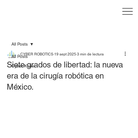
All Posts
CYBER ROBOTICS
19 sept 2025
3 min de lectura
All Posts
Siete grados de libertad: la nueva
Cyber Knike
era de la cirugía robótica en
México.