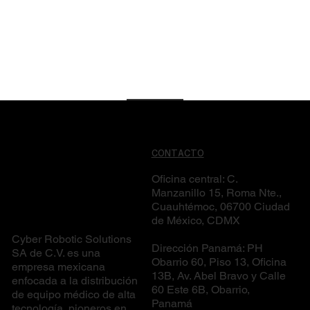
CONTACTO
Oficina central: C.
Manzanillo 15, Roma Nte.,
Cuauhtémoc, 06700 Ciudad
de México, CDMX
Cyber Robotic Solutions
Dirección Panamá: PH
SA de C.V. es una
Obarrio 60, Piso 13, Oficina
empresa mexicana
13B, Av. Abel Bravo y Calle
enfocada a la distribución
60 Este 6B, Obarrio,
de equipo médico de alta
Panamá
tecnología, pioneros en