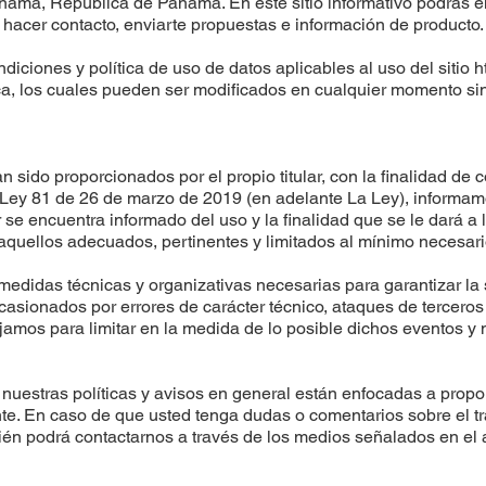
namá, República de Panamá. En este sitio informativo podrás en
hacer contacto, enviarte propuestas e información de producto.
ciones y política de uso de datos aplicables al uso del sitio
h
ítica, los cuales pueden ser modificados en cualquier momento si
sido proporcionados por el propio titular, con la finalidad de 
 Ley 81 de 26 de marzo de 2019 (en adelante La Ley), informam
 se encuentra informado del uso y la finalidad que se le dará 
aquellos adecuados, pertinentes y limitados al mínimo necesario
 medidas técnicas y organizativas necesarias para garantizar l
asionados por errores de carácter técnico, ataques de terceros 
abajamos para limitar en la medida de lo posible dichos eventos 
uestras políticas y avisos en general están enfocadas a propor
te. En caso de que usted tenga dudas o comentarios sobre el tr
én podrá contactarnos a través de los medios señalados en el 