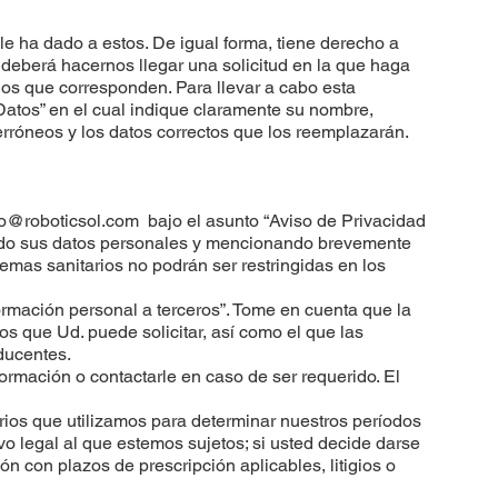
e ha dado a estos. De igual forma, tiene derecho a
to deberá hacernos llegar una solicitud en la que haga
gnos que corresponden. Para llevar a cabo esta
Datos” en el cual indique claramente su nombre,
rróneos y los datos correctos que los reemplazarán.
fo@roboticsol.com
bajo el asunto “Aviso de Privacidad
rgado sus datos personales y mencionando brevemente
emas sanitarios no podrán ser restringidas en los
formación personal a terceros”. Tome en cuenta que la
os que Ud. puede solicitar, así como el que las
ducentes.
formación o contactarle en caso de ser requerido. El
erios que utilizamos para determinar nuestros períodos
vo legal al que estemos sujetos; si usted decide darse
ón con plazos de prescripción aplicables, litigios o