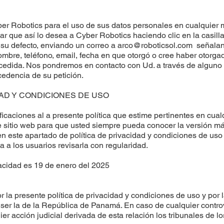
Cyber Robotics para el uso de sus datos personales en cualquie
car que así lo desea a Cyber Robotics haciendo clic en la casil
n su defecto, enviando un correo a
arco@roboticsol.com
señaland
nombre, teléfono, email, fecha en que otorgó o cree haber oto
ncedida. Nos pondremos en contacto con Ud. a través de algun
cedencia de su petición.
DAD Y CONDICIONES DE USO
caciones al a presente política que estime pertinentes en cualq
e sitio web para que usted siempre pueda conocer la versión má
 este apartado de política de privacidad y condiciones de uso 
a a los usuarios revisarla con regularidad.
vacidad es 19 de enero del 2025
or la presente política de privacidad y condiciones de uso y por
 ser la de la República de Panamá. En caso de cualquier contro
r acción judicial derivada de esta relación los tribunales de 