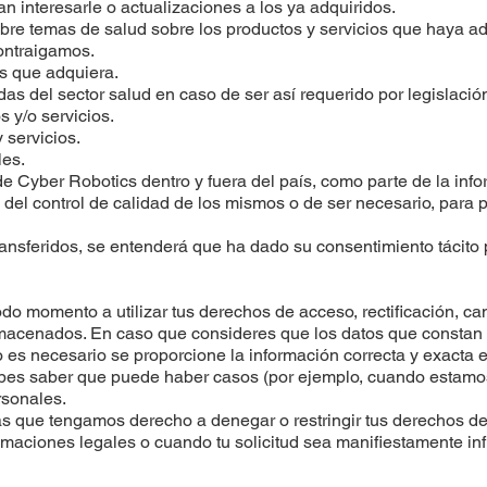
n interesarle o actualizaciones a los ya adquiridos.
re temas de salud sobre los productos y servicios que haya ad
ontraigamos.
os que adquiera.
adas del sector salud en caso de ser así requerido por legislació
s y/o servicios.
 servicios.
les.
de Cyber Robotics dentro y fuera del país, como parte de la inf
 del control de calidad de los mismos o de ser necesario, para p
ansferidos, se entenderá que ha dado su consentimiento tácito p
do momento a utilizar tus derechos de acceso, rectificación, ca
macenados. En caso que consideres que los datos que constan 
sto es necesario se proporcione la información correcta y exact
debes saber que puede haber casos (por ejemplo, cuando estamo
rsonales.
as que tengamos derecho a denegar o restringir tus derechos d
amaciones legales o cuando tu solicitud sea manifiestamente in