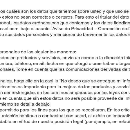
s cuáles son los datos que tenemos sobre usted y que uso se l
 estos no sean correctos o certeros. Para esto el titular del da
ersonal, los datos erróneos con que contemos y los datos fidedi
icsol.com
bajo el asunto “Aviso de Privacidad – Corrección de 
gado sus datos personales y mencionando brevemente los datos e
personales de las siguientes maneras:
ades en productos y servicios, envíe un correo a la dirección
in
nombre, teléfono, email, fecha en que otorgó o cree haber oto
rsonales. Tome en cuenta que las comunicaciones derivadas de t
sonales, haga clic en la casilla “No deseo que se entregue mi in
icantes es importante para la mejora de los productos y servici
 ser restringidas en los términos amparados por las leyes con
e en cuenta que sin estos datos no será posible proveerle de in
miento se detalla debajo.
rmitido para los fines para los que se recopilaron. En los crit
relación continua o contractual con usted, si existe un imperati
able en virtud de nuestra posición legal (por ejemplo, en relaci