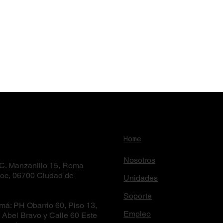
Home
Nosotros
: C. Manzanillo 15, Roma
oc, 06700 Ciudad de
Unidades
Soporte
má: PH Obarrio 60, Piso 13,
Empleo
. Abel Bravo y Calle 60 Este